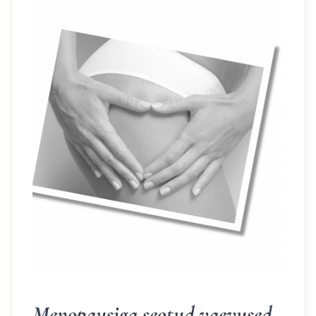
Menopausiga seotud vaevused