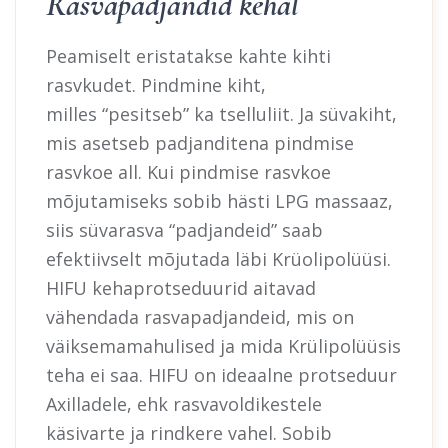
Rasvapadjandid kehal
Peamiselt eristatakse kahte kihti
rasvkudet. Pindmine kiht,
milles “pesitseb” ka tselluliit. Ja süvakiht,
mis asetseb padjanditena pindmise
rasvkoe all. Kui pindmise rasvkoe
mõjutamiseks sobib hästi LPG massaaz,
siis süvarasva “padjandeid” saab
efektiivselt mõjutada läbi Krüolipolüüsi.
HIFU kehaprotseduurid aitavad
vähendada rasvapadjandeid, mis on
väiksemamahulised ja mida Krülipolüüsis
teha ei saa. HIFU on ideaalne protseduur
Axilladele, ehk rasvavoldikestele
käsivarte ja rindkere vahel. Sobib