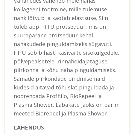
Vananedes väheneb meie nahas
kollageeni tootmine, mille tulemusel
nahk lõtvub ja kaotab elastsuse. Siin
tuleb appi HIFU protseduur, mis on
suurepärane protseduur kehal
nahakudede pinguldamiseks sügavuti.
HIFU sobib hästi käsivarte sisekülgedele,
põlvepealsetele, rinnahoidajataguse
piirkonna ja kõhu naha pinguldamiseks.
Samade piirkondade pindmisemaid
kudesid aitavad tõhuslat pinguldada ja
noorendada Profhilo, BioRepeel ja
Plasma Shower. Labakäte jaoks on parim
meetod Biorepeel ja Plasma Shower.
LAHENDUS