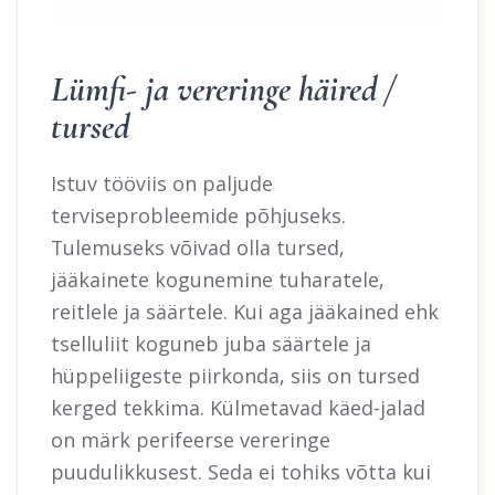
Lümfi- ja vereringe häired /
tursed
Istuv tööviis on paljude
terviseprobleemide põhjuseks.
Tulemuseks võivad olla tursed,
jääkainete kogunemine tuharatele,
reitlele ja säärtele.
Kui aga jääkained ehk
tselluliit koguneb juba säärtele ja
hüppeliigeste piirkonda, siis on tursed
kerged tekkima. Külmetavad käed-jalad
on märk perifeerse vereringe
puudulikkusest. Seda ei tohiks võtta kui