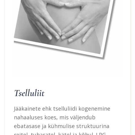
Tselluliit
Jääkainete ehk tselluliidi kogenemine
nahaaluses koes, mis väljendub
ebatasase ja kühmulise struktuurina
reitel, tuharatel, kätel ja kõhul. LPG