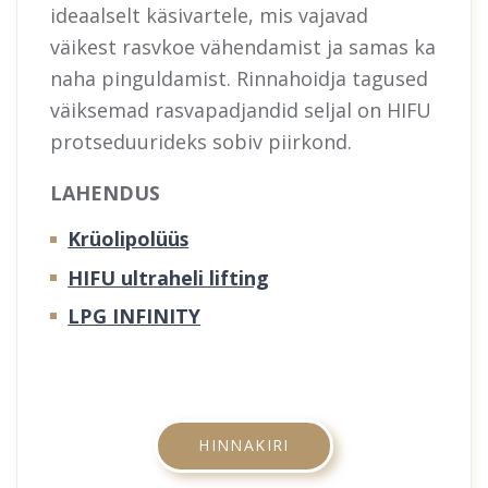
ideaalselt käsivartele, mis vajavad
väikest rasvkoe vähendamist ja samas ka
naha pinguldamist. Rinnahoidja tagused
väiksemad rasvapadjandid seljal on HIFU
protseduurideks sobiv piirkond.
LAHENDUS
Krüolipolüüs
HIFU ultraheli lifting
LPG INFINITY
HINNAKIRI