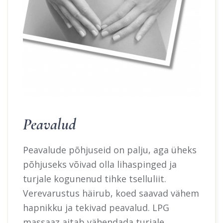
Peavalud
Peavalude põhjuseid on palju, aga üheks
põhjuseks võivad olla lihaspinged ja
turjale kogunenud tihke tselluliit.
Verevarustus häirub, koed saavad vähem
hapnikku ja tekivad peavalud. LPG
massaaz aitab vähendada turjale