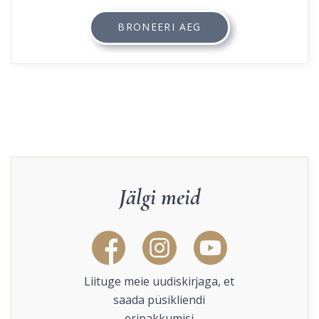
BRONEERI AEG
Jälgi meid
Liituge meie uudiskirjaga, et
saada püsikliendi
eripakkumisi