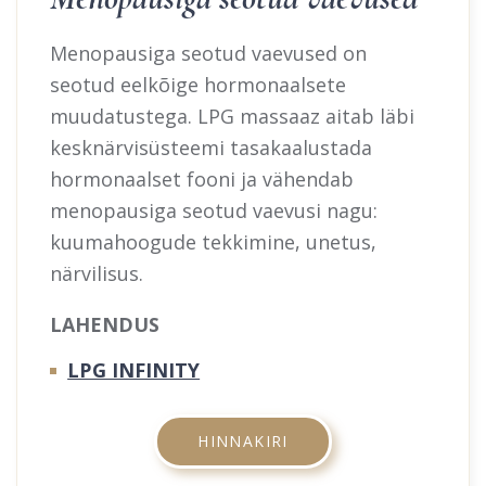
Menopausiga seotud vaevused on
seotud eelkõige hormonaalsete
muudatustega. LPG massaaz aitab läbi
kesknärvisüsteemi tasakaalustada
hormonaalset fooni ja vähendab
menopausiga seotud vaevusi nagu:
kuumahoogude tekkimine, unetus,
närvilisus.
LAHENDUS
LPG INFINITY
HINNAKIRI